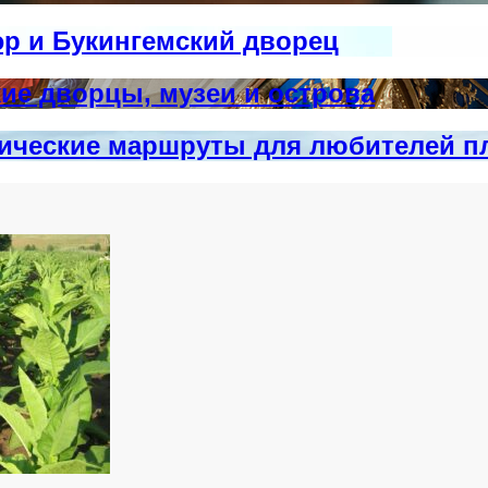
эр и Букингемский дворец
ие дворцы, музеи и острова
тические маршруты для любителей п