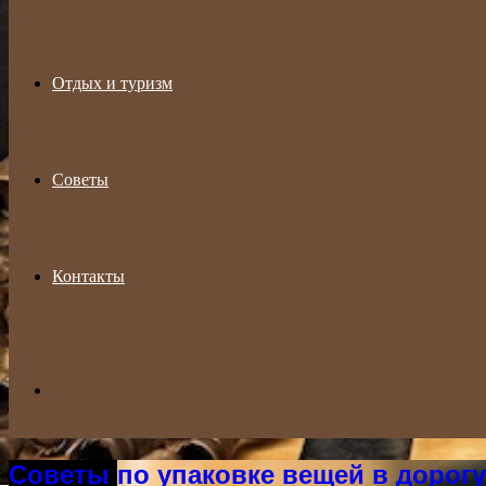
Отдых и туризм
Советы
Контакты
Search
Советы по упаковке вещей в дорогу
for