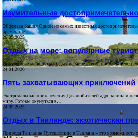
Изумительные достопримечательно
Эйфелева башня Одной из самых известных достопримечательно
временное…
29.05.2025
Отдых на море: популярные турис
Популярные маршруты Отдых на море всегда привлекателен св
24.01.2026
Пять захватывающих приключений 
Экстремальные приключения Для любителей адреналина и нео
миру. Готовы окунуться в…
24.09.2025
Отдых в Таиланде: экзотическая п
Природа Таиланда Путешествие в Таиланд – это возможность 