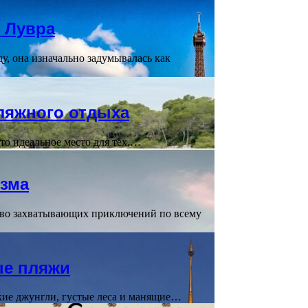
 Лувра
, она изначально задумывалась как
ляжного отдыха
о идеальное место для тех,…
изма
тво захватывающих приключений по всему
ые пляжи
кие джунгли, густые леса и манящие…