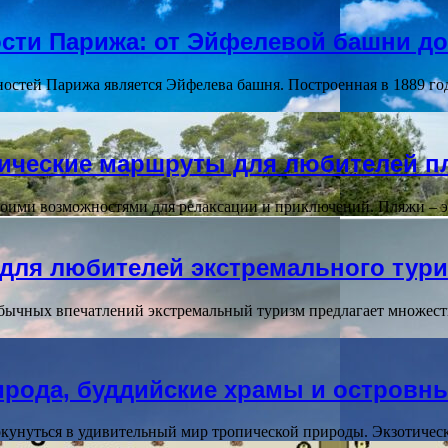
сти Парижа: от Эйфелевой башни до
стей Парижа является Эйфелева башня. Построенная в 1889 году
тические маршруты для любителей п
оими возможностями для релаксации и приключений. Пляжи – эт
для любителей экстремального тур
бычных впечатлений экстремальный туризм предлагает множес
рирода, буддийские храмы и островн
окунуться в удивительный мир тропической природы. Экзотичес