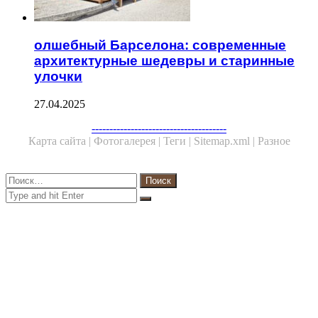
олшебный Барселона: современные
архитектурные шедевры и старинные
улочки
27.04.2025
Facebook
Twitter
WhatsApp
Telegram
--------------------------------------
Карта сайта |
Фотогалерея |
Теги |
Sitemap.xml |
Разное
Close
Найти:
Close
Search
for