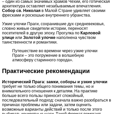
– один из самых значимых храмов Чехии, его готическая
архитектура оставляет незабываемые впечатления.
Собор св. Николая
в Малой Стране удивляет своими
фресками и роскошью внутреннего убранства.
Узкие улочки Праги, сохранившие дух средневековья,
словно живые свидетели истории, переносят
посетителей в другую эпоху. Прогулка по
Карловой
улице
или
Золотой улочке
наполнена чувством
таинственности и романтики.
Путешествие во времени через узкие улочки
Праги – это погружение в волшебную
атмосферу старинного города».
Практические рекомендации
Исторический Прага: замки, соборы и узкие улочки
требует не только общего понимания темы, но и
внимательного отношения к деталям. На практике
больше всего пользы приносит спокойный,
последовательный подход: сначала важно разобраться в
причинах проблемы или задачи, затем оценить
возможные варианты действий и только после этого
выбирать конкретные шаги. Такой формат помогает