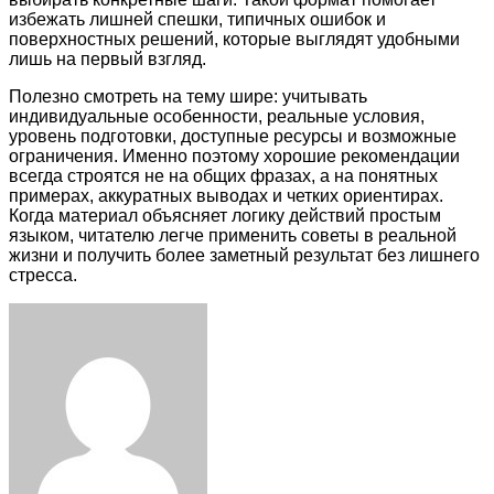
избежать лишней спешки, типичных ошибок и
поверхностных решений, которые выглядят удобными
лишь на первый взгляд.
Полезно смотреть на тему шире: учитывать
индивидуальные особенности, реальные условия,
уровень подготовки, доступные ресурсы и возможные
ограничения. Именно поэтому хорошие рекомендации
всегда строятся не на общих фразах, а на понятных
примерах, аккуратных выводах и четких ориентирах.
Когда материал объясняет логику действий простым
языком, читателю легче применить советы в реальной
жизни и получить более заметный результат без лишнего
стресса.
Facebook
Twitter
LinkedIn
Tumblr
Pinterest
Reddit
VKontakte
Odnoklassniki
Skype
WhatsApp
Telegram
Viber
Share
Print
via
Email