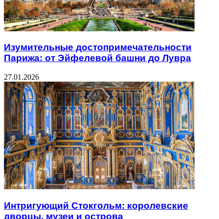
Изумительные достопримечательности
Парижа: от Эйфелевой башни до Лувра
27.01.2026
Интригующий Стокгольм: королевские
дворцы, музеи и острова