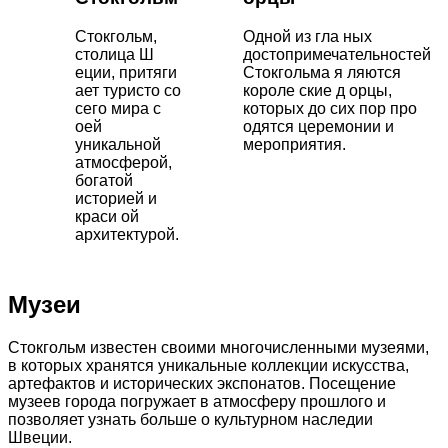
Стокгольм,
Одной из гла ных
столица Ш
достопримечательностей
еции, притяги
Стокгольма я ляются
ает туристо со
короле ские д орцы,
сего мира с
которых до сих пор про
оей
одятся церемонии и
уникальной
мероприятия.
атмосферой,
богатой
историей и
краси ой
архитектурой.
Музеи
Стокгольм известен своими многочисленными музеями,
в которых хранятся уникальные коллекции искусства,
артефактов и исторических экспонатов. Посещение
музеев города погружает в атмосферу прошлого и
позволяет узнать больше о культурном наследии
Швеции.