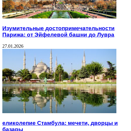
Изумительные достопримечательности
Парижа: от Эйфелевой башни до Лувра
27.01.2026
еликолепие Стамбула: мечети, дворцы и
базары