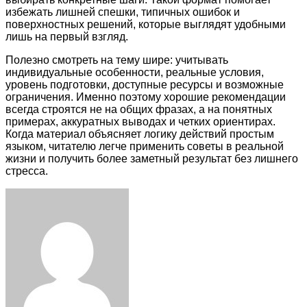
избежать лишней спешки, типичных ошибок и
поверхностных решений, которые выглядят удобными
лишь на первый взгляд.
Полезно смотреть на тему шире: учитывать
индивидуальные особенности, реальные условия,
уровень подготовки, доступные ресурсы и возможные
ограничения. Именно поэтому хорошие рекомендации
всегда строятся не на общих фразах, а на понятных
примерах, аккуратных выводах и четких ориентирах.
Когда материал объясняет логику действий простым
языком, читателю легче применить советы в реальной
жизни и получить более заметный результат без лишнего
стресса.
Facebook
Twitter
LinkedIn
Tumblr
Pinterest
Reddit
VKontakte
Odnoklassniki
Skype
WhatsApp
Telegram
Viber
Share
Print
via
Email