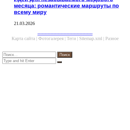
месяца: романтические маршруты по
всему миру
21.03.2026
Facebook
Twitter
WhatsApp
Telegram
--------------------------------------
Карта сайта |
Фотогалерея |
Теги |
Sitemap.xml |
Разное
Close
Найти:
Close
Search
for