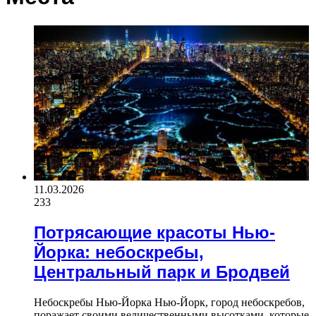
11.03.2026
233
Потрясающие красоты Нью-
Йорка: небоскребы,
Центральный парк и Бродвей
Небоскребы Нью-Йорка Нью-Йорк, город небоскребов,
поражает своими величественными высотками, которые